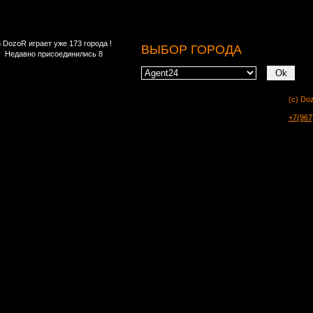
 DozoR играет уже 173 города !
ВЫБОР ГОРОДА
Недавно присоединились 8
(c) Do
+7(967