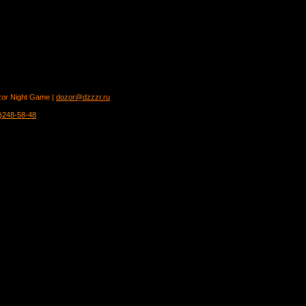
zor Night Game |
dozor@dzzzr.ru
)248-58-48